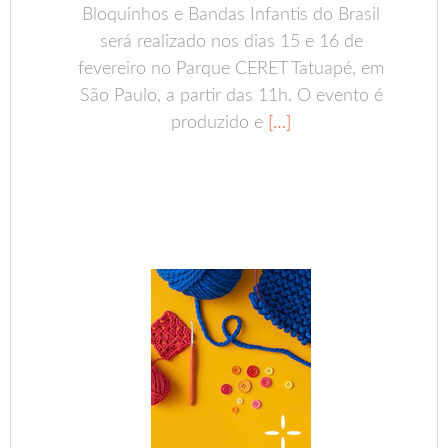
Bloquinhos e Bandas Infantis do Brasil
será realizado nos dias 15 e 16 de
fevereiro no Parque CERET Tatuapé, em
São Paulo, a partir das 11h. O evento é
produzido e
[…]