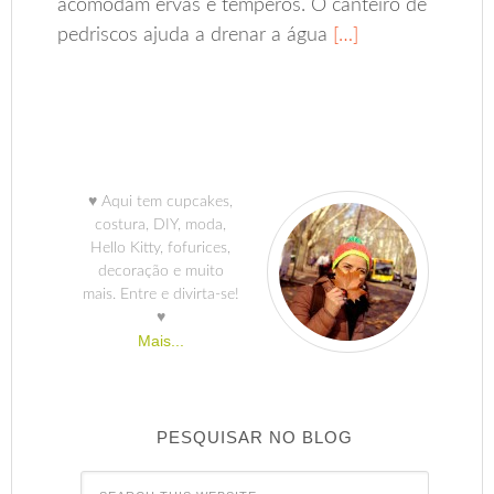
acomodam ervas e temperos. O canteiro de
pedriscos ajuda a drenar a água
[…]
♥ Aqui tem cupcakes,
costura, DIY, moda,
Hello Kitty, fofurices,
decoração e muito
mais. Entre e divirta-se!
♥
Mais...
PESQUISAR NO BLOG