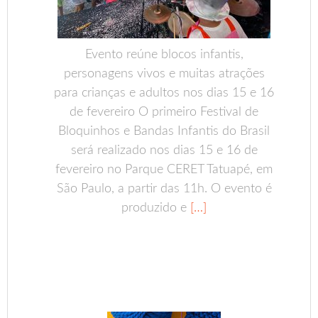
Evento reúne blocos infantis,
personagens vivos e muitas atrações
para crianças e adultos nos dias 15 e 16
de fevereiro O primeiro Festival de
Bloquinhos e Bandas Infantis do Brasil
será realizado nos dias 15 e 16 de
fevereiro no Parque CERET Tatuapé, em
São Paulo, a partir das 11h. O evento é
produzido e
[…]