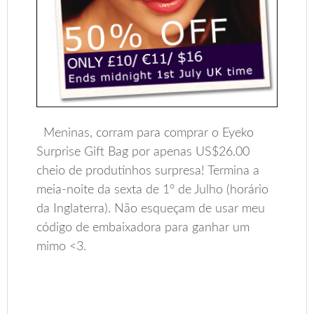
Meninas, corram para comprar o Eyeko
Surprise Gift Bag por apenas US$26.00
cheio de produtinhos surpresa! Termina a
meia-noite da sexta de 1° de Julho (horário
da Inglaterra). Não esqueçam de usar meu
código de embaixadora para ganhar um
mimo <3.