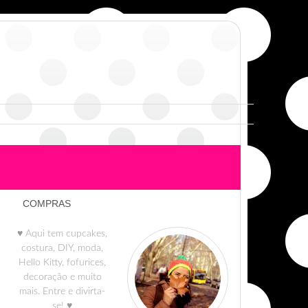
COMPRAS
♥ Aqui tem cupcakes,
costura, DIY, moda,
Hello Kitty, fofurices,
decoração e muito
mais. Entre e divirta-
se! ♥