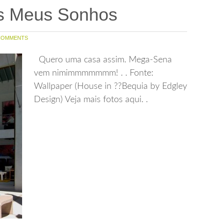
os Meus Sonhos
COMMENTS
Quero uma casa assim. Mega-Sena
vem nimimmmmmmm! . . Fonte:
Wallpaper (House in ??Bequia by Edgley
Design) Veja mais fotos aqui. .