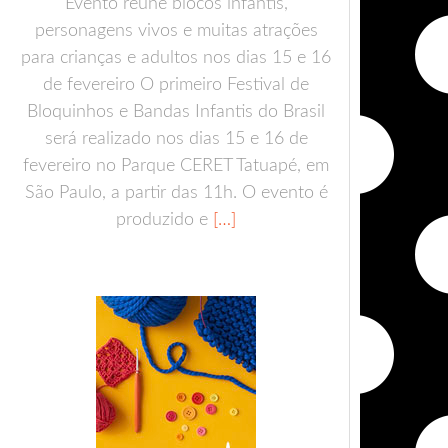
Evento reúne blocos infantis,
personagens vivos e muitas atrações
para crianças e adultos nos dias 15 e 16
de fevereiro O primeiro Festival de
Bloquinhos e Bandas Infantis do Brasil
será realizado nos dias 15 e 16 de
fevereiro no Parque CERET Tatuapé, em
São Paulo, a partir das 11h. O evento é
produzido e
[…]