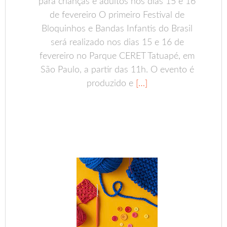
para crianças e adultos nos dias 15 e 16
de fevereiro O primeiro Festival de
Bloquinhos e Bandas Infantis do Brasil
será realizado nos dias 15 e 16 de
fevereiro no Parque CERET Tatuapé, em
São Paulo, a partir das 11h. O evento é
produzido e
[…]