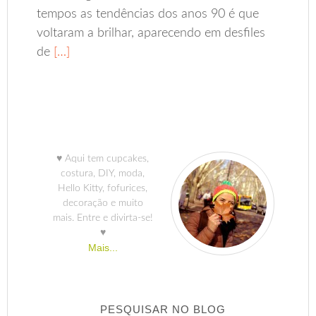
tempos as tendências dos anos 90 é que
voltaram a brilhar, aparecendo em desfiles
de
[…]
♥ Aqui tem cupcakes,
costura, DIY, moda,
Hello Kitty, fofurices,
decoração e muito
mais. Entre e divirta-se!
♥
Mais...
PESQUISAR NO BLOG