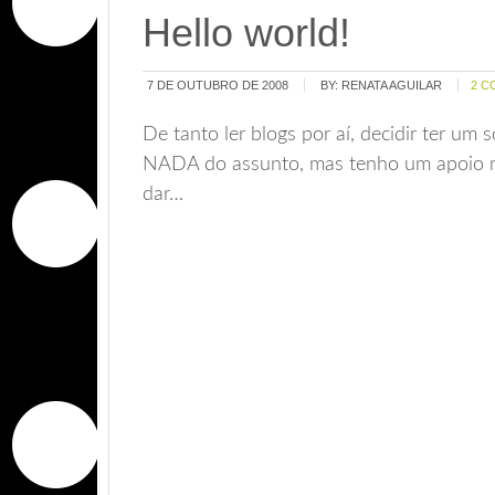
Hello world!
7 DE OUTUBRO DE 2008
BY:
RENATA AGUILAR
2 C
De tanto ler blogs por aí, decidir ter um
NADA do assunto, mas tenho um apoio ma
dar…