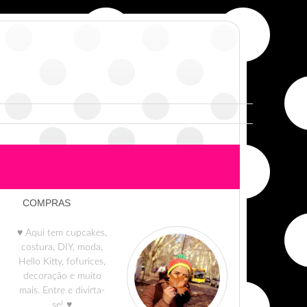
COMPRAS
♥ Aqui tem cupcakes,
costura, DIY, moda,
Hello Kitty, fofurices,
decoração e muito
mais. Entre e divirta-
se! ♥