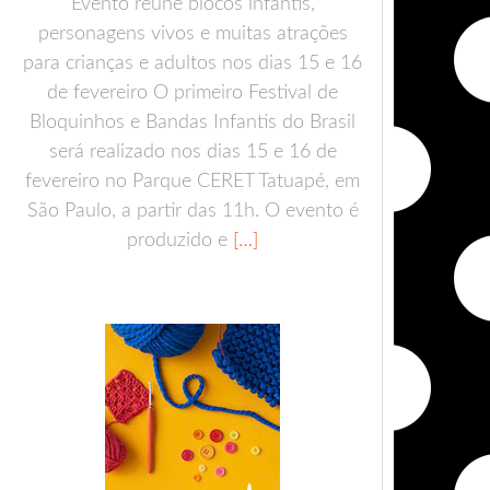
Evento reúne blocos infantis,
personagens vivos e muitas atrações
para crianças e adultos nos dias 15 e 16
de fevereiro O primeiro Festival de
Bloquinhos e Bandas Infantis do Brasil
será realizado nos dias 15 e 16 de
fevereiro no Parque CERET Tatuapé, em
São Paulo, a partir das 11h. O evento é
produzido e
[…]