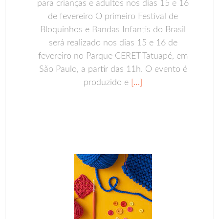
para crianças e adultos nos dias 15 e 16
de fevereiro O primeiro Festival de
Bloquinhos e Bandas Infantis do Brasil
será realizado nos dias 15 e 16 de
fevereiro no Parque CERET Tatuapé, em
São Paulo, a partir das 11h. O evento é
produzido e
[…]