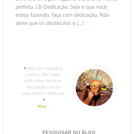
perfeita. (3) Dedicação. Seja o que você
esteja fazendo, faça com dedicação. Não
deixe que os obstáculos o
[…]
♥ Aqui tem cupcakes,
costura, DIY, moda,
Hello Kitty, fofurices,
decoração e muito
mais. Entre e divirta-se!
♥
Mais...
PESQUISAR NO BLOG