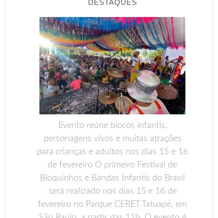
DESTAQUES
Evento reúne blocos infantis,
personagens vivos e muitas atrações
para crianças e adultos nos dias 15 e 16
de fevereiro O primeiro Festival de
Bloquinhos e Bandas Infantis do Brasil
será realizado nos dias 15 e 16 de
fevereiro no Parque CERET Tatuapé, em
São Paulo, a partir das 11h. O evento é