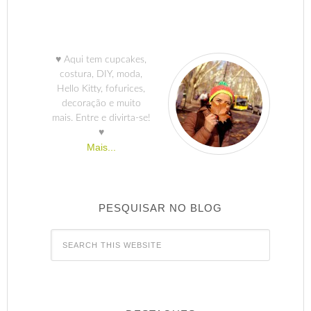
♥ Aqui tem cupcakes,
costura, DIY, moda,
Hello Kitty, fofurices,
decoração e muito
mais. Entre e divirta-se!
♥
Mais...
PESQUISAR NO BLOG