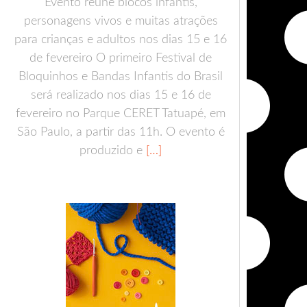
Evento reúne blocos infantis,
personagens vivos e muitas atrações
para crianças e adultos nos dias 15 e 16
de fevereiro O primeiro Festival de
Bloquinhos e Bandas Infantis do Brasil
será realizado nos dias 15 e 16 de
fevereiro no Parque CERET Tatuapé, em
São Paulo, a partir das 11h. O evento é
produzido e
[…]