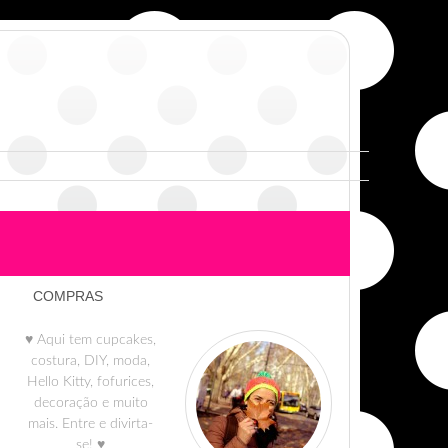
COMPRAS
♥ Aqui tem cupcakes,
costura, DIY, moda,
Hello Kitty, fofurices,
decoração e muito
mais. Entre e divirta-
se! ♥