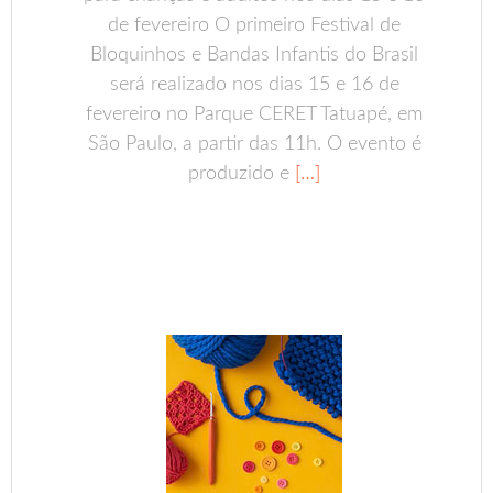
de fevereiro O primeiro Festival de
Bloquinhos e Bandas Infantis do Brasil
será realizado nos dias 15 e 16 de
fevereiro no Parque CERET Tatuapé, em
São Paulo, a partir das 11h. O evento é
produzido e
[…]