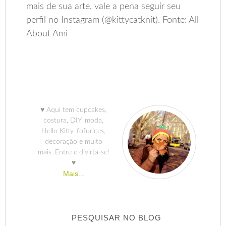
mais de sua arte, vale a pena seguir seu
perfil no Instagram (@kittycatknit). Fonte: All
About Ami
♥ Aqui tem cupcakes,
costura, DIY, moda,
Hello Kitty, fofurices,
decoração e muito
mais. Entre e divirta-se!
♥
Mais...
PESQUISAR NO BLOG