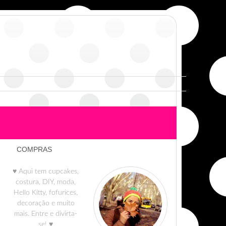
COMPRAS
♥ Aqui tem cupcakes,
costura, DIY, moda,
Hello Kitty, fofurices,
decoração e muito
mais. Entre e divirta-
se! ♥