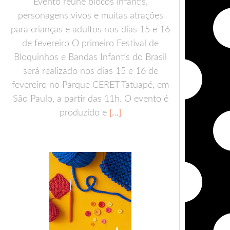
Evento reúne blocos infantis,
personagens vivos e muitas atrações
para crianças e adultos nos dias 15 e 16
de fevereiro O primeiro Festival de
Bloquinhos e Bandas Infantis do Brasil
será realizado nos dias 15 e 16 de
fevereiro no Parque CERET Tatuapé, em
São Paulo, a partir das 11h. O evento é
produzido e
[…]