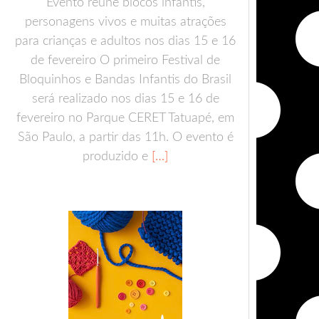
Evento reúne blocos infantis,
personagens vivos e muitas atrações
para crianças e adultos nos dias 15 e 16
de fevereiro O primeiro Festival de
Bloquinhos e Bandas Infantis do Brasil
será realizado nos dias 15 e 16 de
fevereiro no Parque CERET Tatuapé, em
São Paulo, a partir das 11h. O evento é
produzido e
[…]