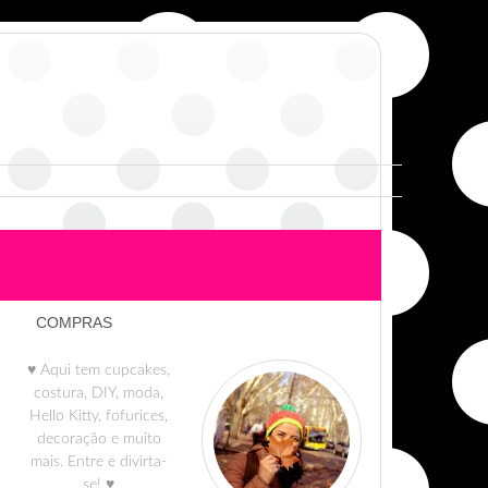
COMPRAS
♥ Aqui tem cupcakes,
costura, DIY, moda,
Hello Kitty, fofurices,
decoração e muito
mais. Entre e divirta-
se! ♥