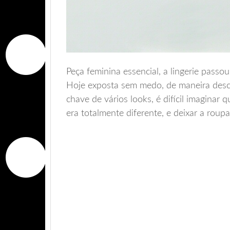
Peça feminina essencial, a lingerie pass
Hoje exposta sem medo, de maneira desco
chave de vários looks, é difícil imaginar 
era totalmente diferente, e deixar a roup