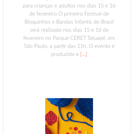
para crianças e adultos nos dias 15 e 16
de fevereiro O primeiro Festival de
Bloquinhos e Bandas Infantis do Brasil
será realizado nos dias 15 e 16 de
fevereiro no Parque CERET Tatuapé, em
São Paulo, a partir das 11h. O evento é
produzido e
[…]