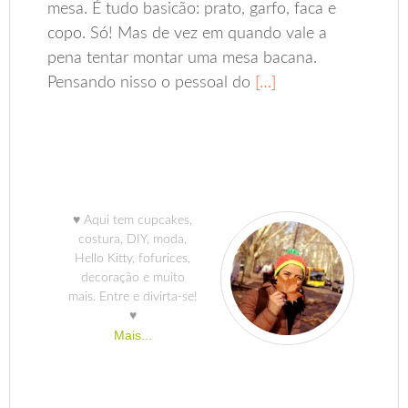
mesa. É tudo basicão: prato, garfo, faca e
copo. Só! Mas de vez em quando vale a
pena tentar montar uma mesa bacana.
Pensando nisso o pessoal do
[…]
♥ Aqui tem cupcakes,
costura, DIY, moda,
Hello Kitty, fofurices,
decoração e muito
mais. Entre e divirta-se!
♥
Mais...