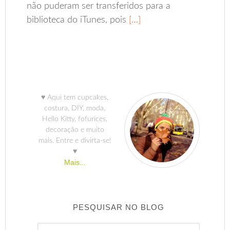
não puderam ser transferidos para a
biblioteca do iTunes, pois
[…]
♥ Aqui tem cupcakes,
costura, DIY, moda,
Hello Kitty, fofurices,
decoração e muito
mais. Entre e divirta-se!
♥
Mais...
PESQUISAR NO BLOG