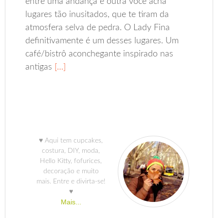
entre uma andança e outra você acha
lugares tão inusitados, que te tiram da
atmosfera selva de pedra. O Lady Fina
definitivamente é um desses lugares. Um
café/bistrô aconchegante inspirado nas
antigas
[…]
♥ Aqui tem cupcakes,
costura, DIY, moda,
Hello Kitty, fofurices,
decoração e muito
mais. Entre e divirta-se!
♥
Mais...