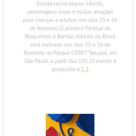
Evento reúne blocos infantis,
personagens vivos e muitas atrações
para crianças e adultos nos dias 15 e 16
de fevereiro O primeiro Festival de
Bloquinhos e Bandas Infantis do Brasil
será realizado nos dias 15 e 16 de
fevereiro no Parque CERET Tatuapé, em
São Paulo, a partir das 11h. O evento é
produzido e
[…]