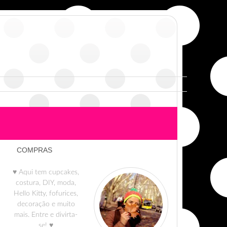
COMPRAS
♥ Aqui tem cupcakes,
costura, DIY, moda,
Hello Kitty, fofurices,
decoração e muito
mais. Entre e divirta-
se! ♥