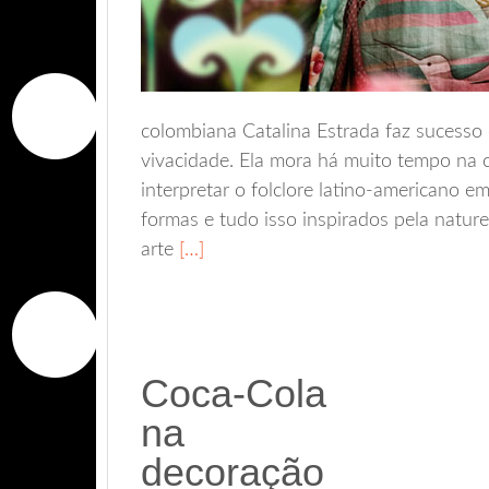
colombiana Catalina Estrada faz sucesso 
vivacidade. Ela mora há muito tempo na 
interpretar o folclore latino-americano e
formas e tudo isso inspirados pela natur
arte
[…]
Coca-Cola
na
decoração