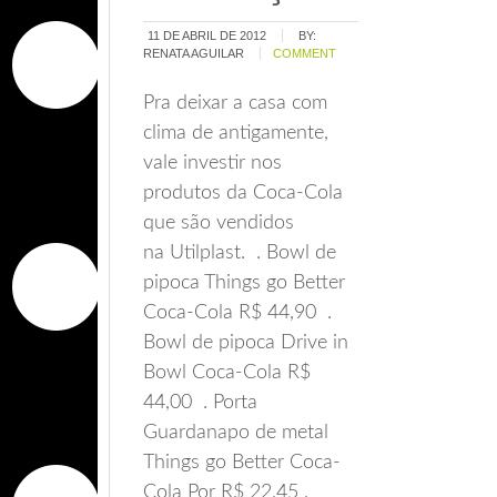
11 DE ABRIL DE 2012
BY:
RENATA AGUILAR
COMMENT
Pra deixar a casa com
clima de antigamente,
vale investir nos
produtos da Coca-Cola
que são vendidos
na Utilplast. . Bowl de
pipoca Things go Better
Coca-Cola R$ 44,90 .
Bowl de pipoca Drive in
Bowl Coca-Cola R$
44,00 . Porta
Guardanapo de metal
Things go Better Coca-
Cola Por R$ 22,45 .