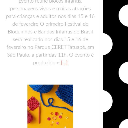
Evento reúne blocos infantis,
personagens vivos e muitas atrações
para crianças e adultos nos dias 15 e 16
de fevereiro O primeiro Festival de
Bloquinhos e Bandas Infantis do Brasil
será realizado nos dias 15 e 16 de
fevereiro no Parque CERET Tatuapé, em
São Paulo, a partir das 11h. O evento é
produzido e
[…]