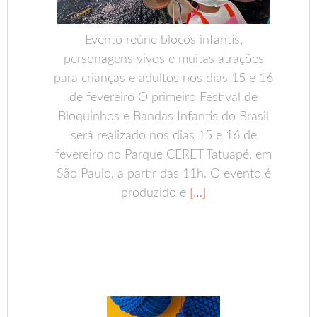
Evento reúne blocos infantis,
personagens vivos e muitas atrações
para crianças e adultos nos dias 15 e 16
de fevereiro O primeiro Festival de
Bloquinhos e Bandas Infantis do Brasil
será realizado nos dias 15 e 16 de
fevereiro no Parque CERET Tatuapé, em
São Paulo, a partir das 11h. O evento é
produzido e
[…]