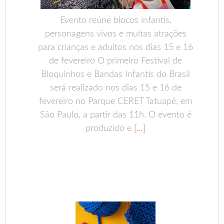
Evento reúne blocos infantis,
personagens vivos e muitas atrações
para crianças e adultos nos dias 15 e 16
de fevereiro O primeiro Festival de
Bloquinhos e Bandas Infantis do Brasil
será realizado nos dias 15 e 16 de
fevereiro no Parque CERET Tatuapé, em
São Paulo, a partir das 11h. O evento é
produzido e
[…]