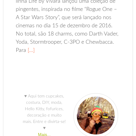
linha Life by Vivara lançou uma coleção de
pingentes, inspirada no filme “Rogue One –
A Star Wars Story”, que será lançado nos
cinemas no dia 15 de dezembro de 2016.
No total, são 18 charms, como Darth Vader,
Yoda, Stormtrooper, C-3PO e Chewbacca.
Para
[…]
♥ Aqui tem cupcakes,
costura, DIY, moda,
Hello Kitty, fofurices,
decoração e muito
mais. Entre e divirta-se!
♥
Mais...