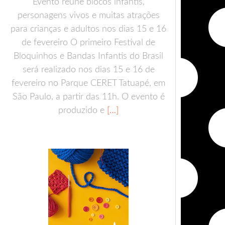
Evento reúne blocos infantis,
personagens vivos e muitas atrações
para crianças e adultos nos dias 15 e 16
de fevereiro O primeiro Festival de
Bloquinhos e Bandas Infantis do Brasil
será realizado nos dias 15 e 16 de
fevereiro no Parque CERET Tatuapé, em
São Paulo, a partir das 11h. O evento é
produzido e
[…]