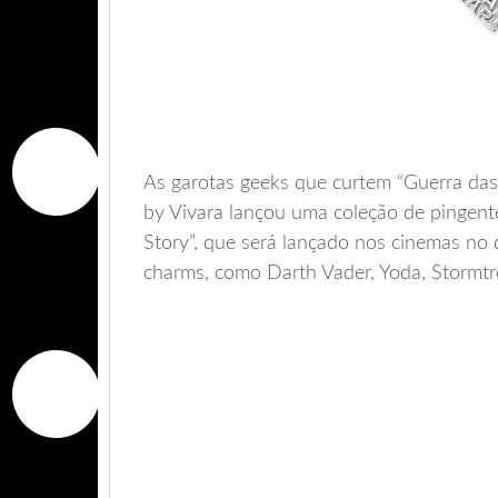
As garotas geeks que curtem “Guerra das
by Vivara lançou uma coleção de pingent
Story”, que será lançado nos cinemas no
charms, como Darth Vader, Yoda, Stormt