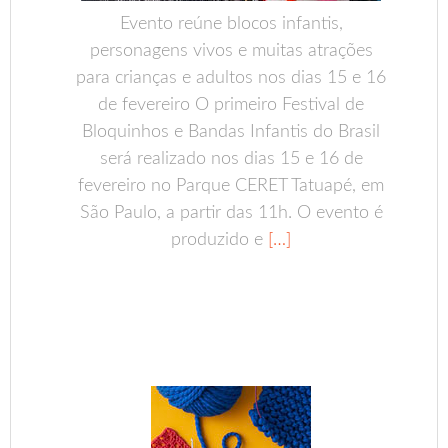
Evento reúne blocos infantis,
personagens vivos e muitas atrações
para crianças e adultos nos dias 15 e 16
de fevereiro O primeiro Festival de
Bloquinhos e Bandas Infantis do Brasil
será realizado nos dias 15 e 16 de
fevereiro no Parque CERET Tatuapé, em
São Paulo, a partir das 11h. O evento é
produzido e
[…]