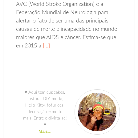
AVC (World Stroke Organization) e a
Federação Mundial de Neurologia para
alertar o fato de ser uma das principais
causas de morte e incapacidade no mundo,
maiores que AIDS e câncer. Estima-se que
em 2015 a
[…]
♥ Aqui tem cupcakes,
costura, DIY, moda,
Hello Kitty, fofurices,
decoração e muito
mais. Entre e divirta-se!
♥
Mais...