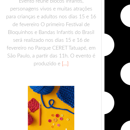
Evento reúne blocos infantis,
personagens vivos e muitas atrações
para crianças e adultos nos dias 15 e 16
de fevereiro O primeiro Festival de
Bloquinhos e Bandas Infantis do Brasil
será realizado nos dias 15 e 16 de
fevereiro no Parque CERET Tatuapé, em
São Paulo, a partir das 11h. O evento é
produzido e
[…]