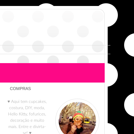
COMPRAS
♥ Aqui tem cupcakes,
costura, DIY, moda,
Hello Kitty, fofurices,
decoração e muito
mais. Entre e divirta-
se! ♥