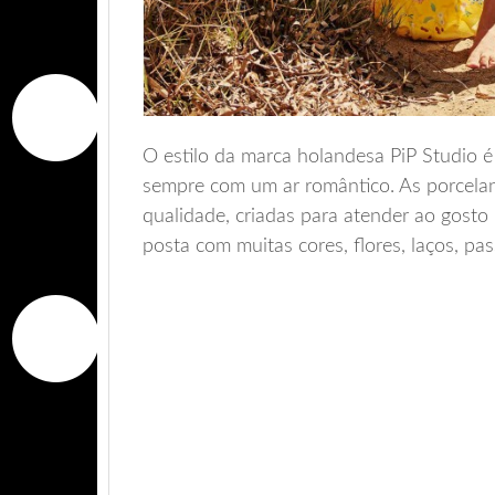
O estilo da marca holandesa PiP Studio é
sempre com um ar romântico. As porcelan
qualidade, criadas para atender ao gost
posta com muitas cores, flores, laços, pa