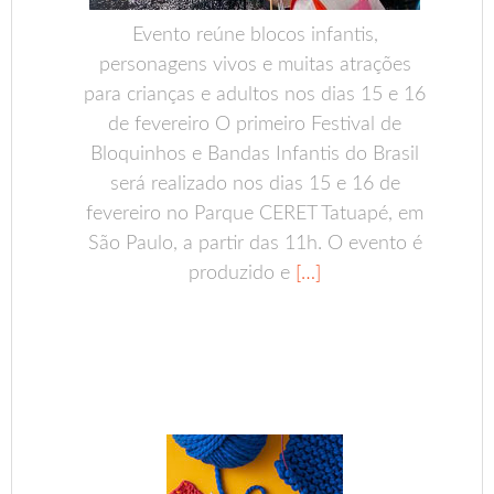
Evento reúne blocos infantis,
personagens vivos e muitas atrações
para crianças e adultos nos dias 15 e 16
de fevereiro O primeiro Festival de
Bloquinhos e Bandas Infantis do Brasil
será realizado nos dias 15 e 16 de
fevereiro no Parque CERET Tatuapé, em
São Paulo, a partir das 11h. O evento é
produzido e
[…]