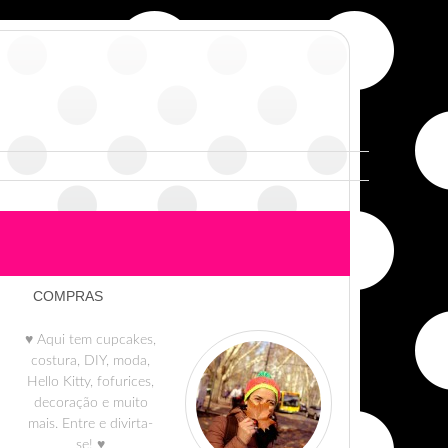
COMPRAS
♥ Aqui tem cupcakes,
costura, DIY, moda,
Hello Kitty, fofurices,
decoração e muito
mais. Entre e divirta-
se! ♥