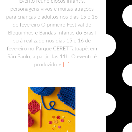
Evento reúne blocos infantis,
personagens vivos e muitas atrações
para crianças e adultos nos dias 15 e 16
de fevereiro O primeiro Festival de
Bloquinhos e Bandas Infantis do Brasil
será realizado nos dias 15 e 16 de
fevereiro no Parque CERET Tatuapé, em
São Paulo, a partir das 11h. O evento é
produzido e
[…]