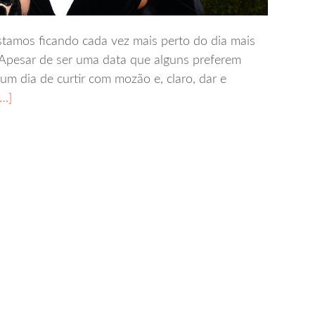
tamos ficando cada vez mais perto do dia mais
Apesar de ser uma data que alguns preferem
 um dia de curtir com mozão e, claro, dar e
…]