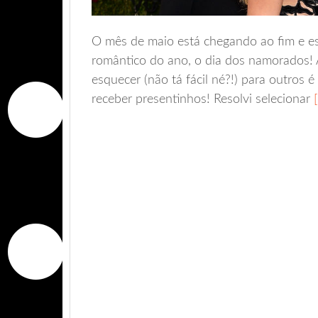
O mês de maio está chegando ao fim e es
romântico do ano, o dia dos namorados! 
esquecer (não tá fácil né?!) para outros é
receber presentinhos! Resolvi selecionar
[