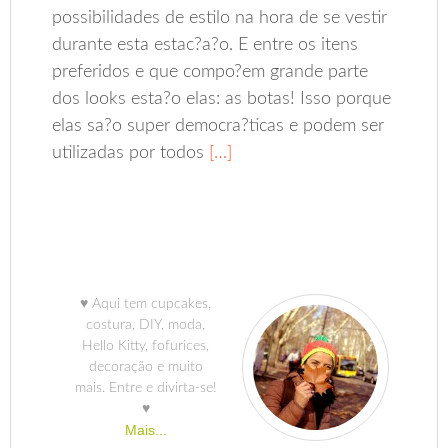
possibilidades de estilo na hora de se vestir
durante esta estac?a?o. E entre os itens
preferidos e que compo?em grande parte
dos looks esta?o elas: as botas! Isso porque
elas sa?o super democra?ticas e podem ser
utilizadas por todos
[…]
♥ Aqui tem cupcakes,
costura, DIY, moda,
Hello Kitty, fofurices,
decoração e muito
mais. Entre e divirta-se!
♥
Mais...