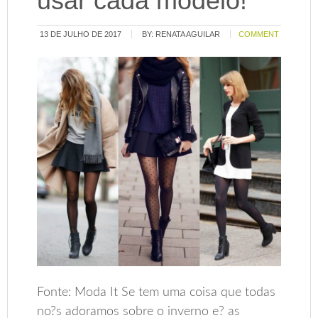
usar cada modelo!
13 DE JULHO DE 2017
BY:
RENATA AGUILAR
COMMENT
Fonte: Moda It Se tem uma coisa que todas
no?s adoramos sobre o inverno e? as