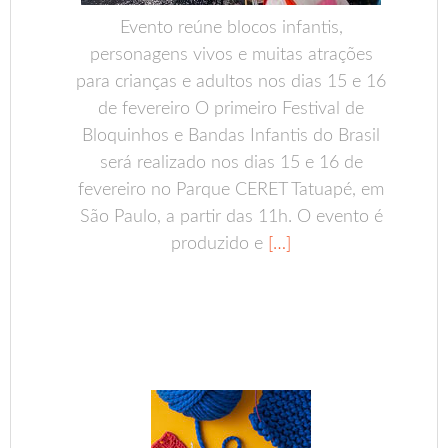
Evento reúne blocos infantis,
personagens vivos e muitas atrações
para crianças e adultos nos dias 15 e 16
de fevereiro O primeiro Festival de
Bloquinhos e Bandas Infantis do Brasil
será realizado nos dias 15 e 16 de
fevereiro no Parque CERET Tatuapé, em
São Paulo, a partir das 11h. O evento é
produzido e
[…]