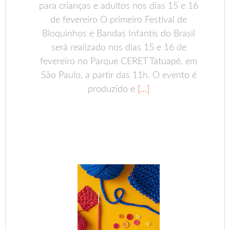
para crianças e adultos nos dias 15 e 16
de fevereiro O primeiro Festival de
Bloquinhos e Bandas Infantis do Brasil
será realizado nos dias 15 e 16 de
fevereiro no Parque CERET Tatuapé, em
São Paulo, a partir das 11h. O evento é
produzido e
[…]