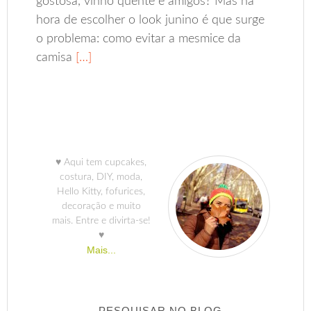
gostosa, vinho quente e amigos? Mas na
hora de escolher o look junino é que surge
o problema: como evitar a mesmice da
camisa
[…]
♥ Aqui tem cupcakes,
costura, DIY, moda,
Hello Kitty, fofurices,
decoração e muito
mais. Entre e divirta-se!
♥
Mais...
PESQUISAR NO BLOG