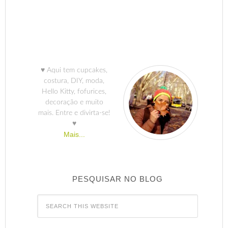
♥ Aqui tem cupcakes,
costura, DIY, moda,
Hello Kitty, fofurices,
decoração e muito
mais. Entre e divirta-se!
♥
Mais...
PESQUISAR NO BLOG