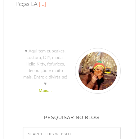
Peças LA
[…]
♥ Aqui tem cupcakes,
costura, DIY, moda,
Hello Kitty, fofurices,
decoração e muito
mais. Entre e divirta-se!
♥
Mais...
PESQUISAR NO BLOG