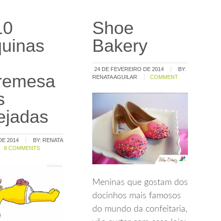
10
Shoe
uinas
Bakery
24 DE FEVEREIRO DE 2014
BY:
remesa
RENATA AGUILAR
COMMENT
s
ejadas
DE 2014
BY:
RENATA
8 COMMENTS
Meninas que gostam dos
docinhos mais famosos
do mundo da confeitaria,