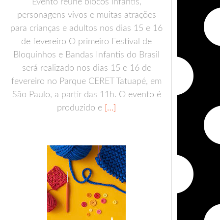
Evento reúne blocos infantis,
personagens vivos e muitas atrações
para crianças e adultos nos dias 15 e 16
de fevereiro O primeiro Festival de
Bloquinhos e Bandas Infantis do Brasil
será realizado nos dias 15 e 16 de
fevereiro no Parque CERET Tatuapé, em
São Paulo, a partir das 11h. O evento é
produzido e
[…]