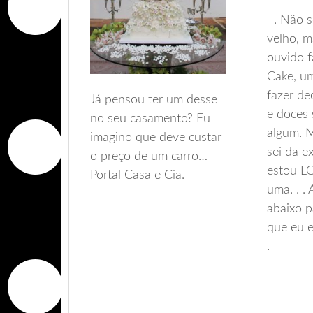
. Não se
velho, m
ouvido f
Cake, u
fazer de
Já pensou ter um desse
e doces
no seu casamento? Eu
algum. 
imagino que deve custar
sei da ex
o preço de um carro…
estou L
Portal Casa e Cia.
uma. . .
abaixo p
que eu e
.