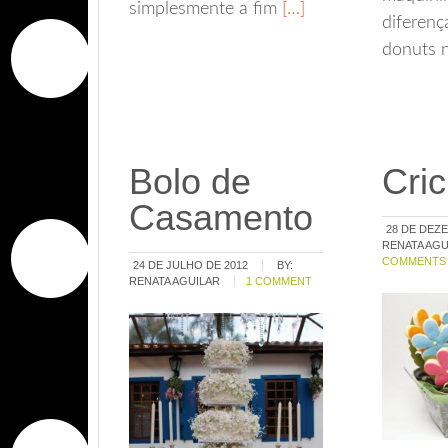
simplesmente a fim
[…]
diferenç
donuts 
Bolo de
Cri
Casamento
28 DE DEZ
RENATA AGU
COMMENTS
24 DE JULHO DE 2012
BY:
RENATA AGUILAR
1 COMMENT