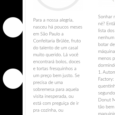
Sonhar 
Para a nossa alegria,
né? Ent
nasceu há poucos meses
lista do
em São Paulo a
nenhum
Confeitaria Brûlée, fruto
botar de
do talento de um casal
máquina
muito querido. Lá você
menos p
encontrará bolos, doces
dormin
e tortas fresquinhos a
1. Auto
um preço bem justo. Se
Factory:
precisa de uma
quentin
sobremesa para aquela
segundo
visita inesperada, ou
Donut M
está com preguiça de ir
tão bem
pra cozinha, ou
maquinin