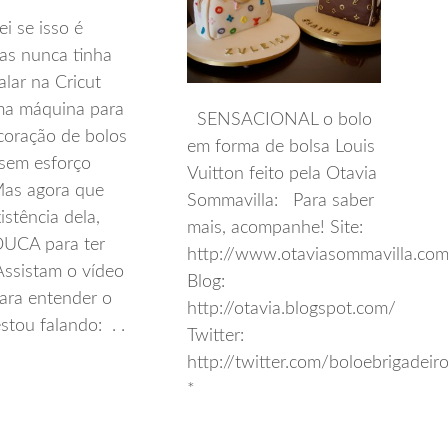
i se isso é
as nunca tinha
alar na Cricut
ma máquina para
SENSACIONAL o bolo
coração de bolos
em forma de bolsa Louis
 sem esforço
Vuitton feito pela Otavia
Mas agora que
Sommavilla: Para saber
istência dela,
mais, acompanhe! Site:
OUCA para ter
http://www.otaviasommavilla.com
 Assistam o vídeo
Blog:
ara entender o
http://otavia.blogspot.com/
stou falando: . .
Twitter:
http://twitter.com/boloebrigadeir
*