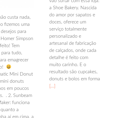
vão surtar com essa loja:
a Shoe Bakery. Nascida
do amor por sapatos e
não custa nada,
doces, oferece um
ão fizemos uma
serviço totalmente
s desejos para
personalizado e
 Homer Simpson
artesanal de fabricação
feito! Tem
de calçados, onde cada
 para tudo,
detalhe é feito com
ara emagrecer
muito carinho. E o
do!
resultado são cupcakes,
matic Mini Donut
donuts e bolos em forma
 mini donuts
[…]
hos em poucos
s. . 2. Sunbeam
aker: funciona
 quanto a
ha aí em cima, a