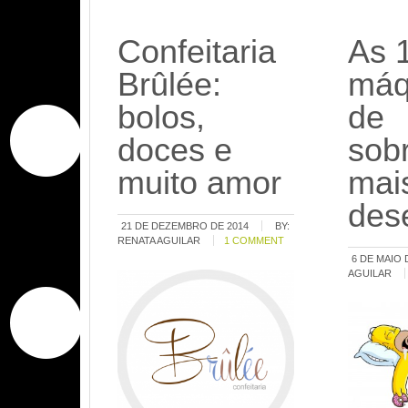
Confeitaria
As 
Brûlée:
máq
bolos,
de
doces e
sob
muito amor
mai
des
21 DE DEZEMBRO DE 2014
BY:
RENATA AGUILAR
1 COMMENT
6 DE MAIO 
AGUILAR