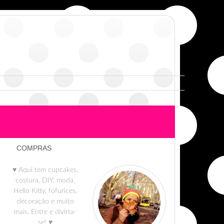
COMPRAS
♥ Aqui tem cupcakes,
costura, DIY, moda,
Hello Kitty, fofurices,
decoração e muito
mais. Entre e divirta-
se! ♥