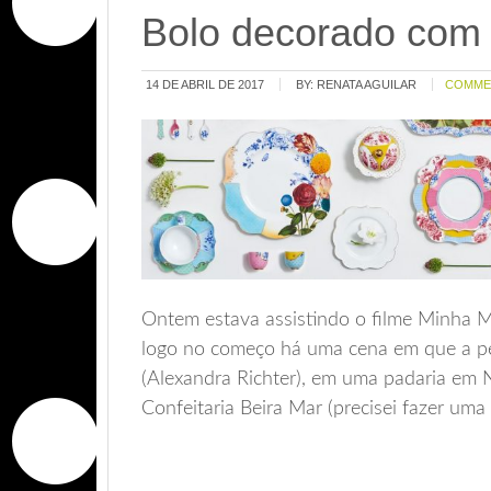
Bolo decorado com 
14 DE ABRIL DE 2017
BY:
RENATA AGUILAR
COMME
Ontem estava assistindo o filme Minha M
logo no começo há uma cena em que a p
(Alexandra Richter), em uma padaria em N
Confeitaria Beira Mar (precisei fazer um