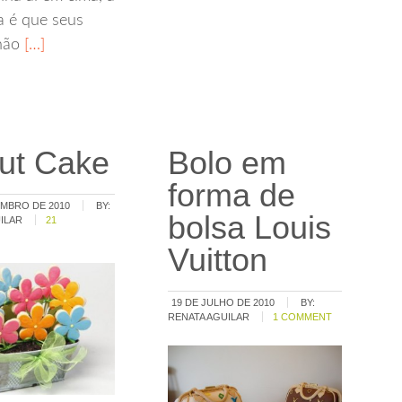
a é que seus
não
[…]
cut Cake
Bolo em
forma de
EMBRO DE 2010
BY:
bolsa Louis
ILAR
21
Vuitton
19 DE JULHO DE 2010
BY:
RENATA AGUILAR
1 COMMENT