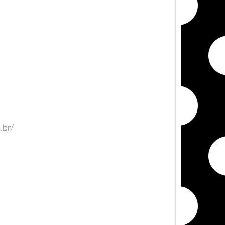
.br/
o