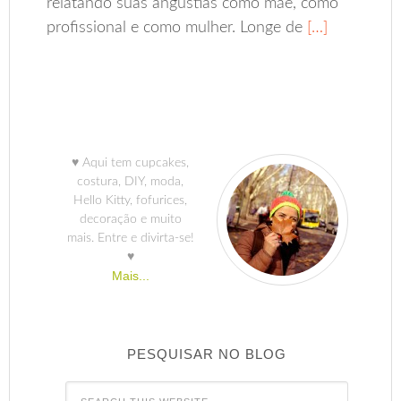
relatando suas angústias como mãe, como
profissional e como mulher. Longe de
[…]
♥ Aqui tem cupcakes,
costura, DIY, moda,
Hello Kitty, fofurices,
decoração e muito
mais. Entre e divirta-se!
♥
Mais...
PESQUISAR NO BLOG