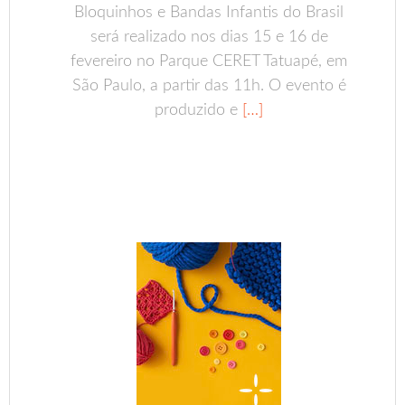
Bloquinhos e Bandas Infantis do Brasil
será realizado nos dias 15 e 16 de
fevereiro no Parque CERET Tatuapé, em
São Paulo, a partir das 11h. O evento é
produzido e
[…]