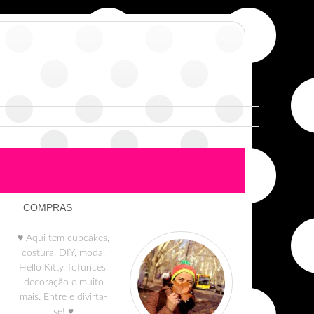
COMPRAS
♥ Aqui tem cupcakes,
costura, DIY, moda,
Hello Kitty, fofurices,
decoração e muito
mais. Entre e divirta-
se! ♥