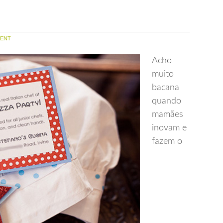
ENT
Acho
muito
bacana
quando
mamães
inovam e
fazem o