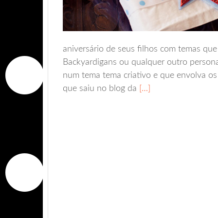
aniversário de seus filhos com temas qu
Backyardigans ou qualquer outro personag
num tema tema criativo e que envolva os 
que saiu no blog da
[…]