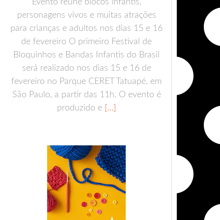
Evento reúne blocos infantis,
personagens vivos e muitas atrações
para crianças e adultos nos dias 15 e 16
de fevereiro O primeiro Festival de
Bloquinhos e Bandas Infantis do Brasil
será realizado nos dias 15 e 16 de
fevereiro no Parque CERET Tatuapé, em
São Paulo, a partir das 11h. O evento é
produzido e
[…]