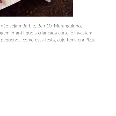
e não sejam Barbie, Ben 10, Moranguinho,
em infantil que a criançada curte, e investem
pequenos, como essa festa, cujo tema era Pizza,