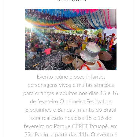
Evento reúne blocos infantis,
personagens vivos e muitas atrações
para crianças e adultos nos dias 15 e 16
de fevereiro O primeiro Festival de
Bloquinhos e Bandas Infantis do Brasil
será realizado nos dias 15 e 16 de
fevereiro no Parque CERET Tatuapé, em
São Paulo, a partir das 11h. O evento é