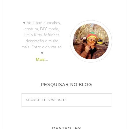
♥ Aqui tem cupcakes,
costura, DIY, moda,
Hello Kitty, fofurices,
decoração e muito
mais. Entre e divirta-se!
♥
Mais...
PESQUISAR NO BLOG
DESTAQUES