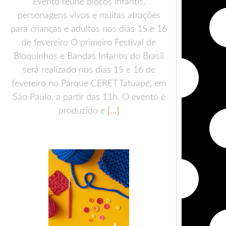
Evento reúne blocos infantis,
personagens vivos e muitas atrações
para crianças e adultos nos dias 15 e 16
de fevereiro O primeiro Festival de
Bloquinhos e Bandas Infantis do Brasil
será realizado nos dias 15 e 16 de
fevereiro no Parque CERET Tatuapé, em
São Paulo, a partir das 11h. O evento é
produzido e
[…]