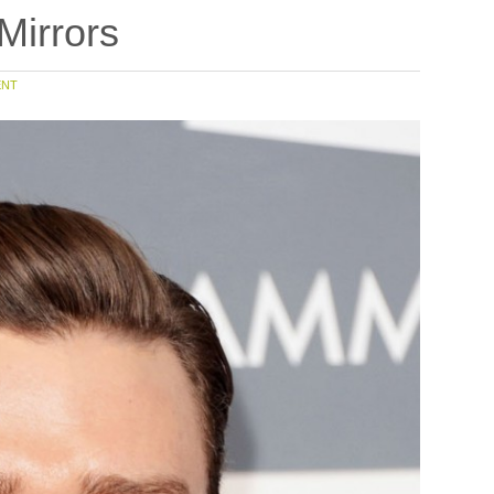
Mirrors
NT