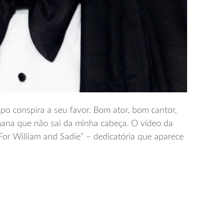
mpo conspira a seu favor. Bom ator, bom cantor,
mana que não sai da minha cabeça. O vídeo da
r William and Sadie” – dedicatória que aparece