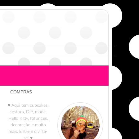
COMPRAS
♥ Aqui tem cupcakes,
costura, DIY, moda,
Hello Kitty, fofurices,
decoração e muito
mais. Entre e divirta-
se! ♥