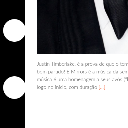
Justin Timberlake, é a prova de que o te
bom partido! E Mirrors é a música da se
música é uma homenagem a seus avós (“Fo
logo no início, com duração
[…]