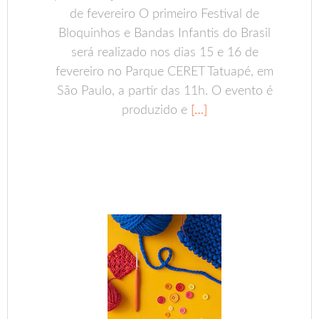
de fevereiro O primeiro Festival de
Bloquinhos e Bandas Infantis do Brasil
será realizado nos dias 15 e 16 de
fevereiro no Parque CERET Tatuapé, em
São Paulo, a partir das 11h. O evento é
produzido e
[…]