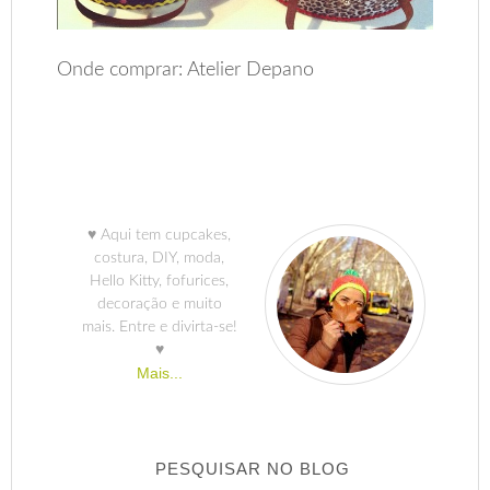
Onde comprar: Atelier Depano
♥ Aqui tem cupcakes,
costura, DIY, moda,
Hello Kitty, fofurices,
decoração e muito
mais. Entre e divirta-se!
♥
Mais...
PESQUISAR NO BLOG