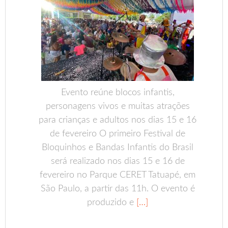
Evento reúne blocos infantis,
personagens vivos e muitas atrações
para crianças e adultos nos dias 15 e 16
de fevereiro O primeiro Festival de
Bloquinhos e Bandas Infantis do Brasil
será realizado nos dias 15 e 16 de
fevereiro no Parque CERET Tatuapé, em
São Paulo, a partir das 11h. O evento é
produzido e
[…]