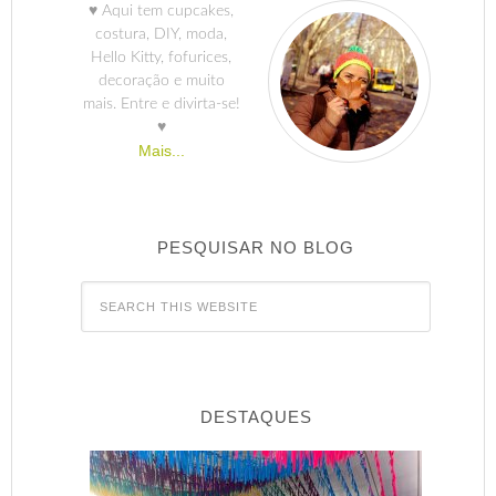
♥ Aqui tem cupcakes,
costura, DIY, moda,
Hello Kitty, fofurices,
decoração e muito
mais. Entre e divirta-se!
♥
Mais...
PESQUISAR NO BLOG
DESTAQUES