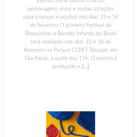
Evento reúne blocos infantis,
personagens vivos e muitas atrações
para crianças e adultos nos dias 15 e 16
de fevereiro O primeiro Festival de
Bloquinhos e Bandas Infantis do Brasil
será realizado nos dias 15 e 16 de
fevereiro no Parque CERET Tatuapé, em
São Paulo, a partir das 11h. O evento é
produzido e
[…]