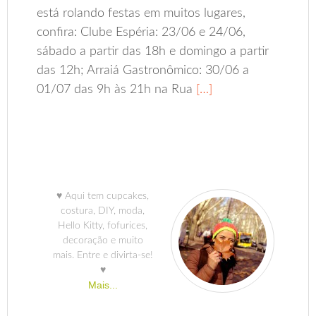
está rolando festas em muitos lugares,
confira: Clube Espéria: 23/06 e 24/06,
sábado a partir das 18h e domingo a partir
das 12h; Arraiá Gastronômico: 30/06 a
01/07 das 9h às 21h na Rua
[…]
♥ Aqui tem cupcakes,
costura, DIY, moda,
Hello Kitty, fofurices,
decoração e muito
mais. Entre e divirta-se!
♥
Mais...