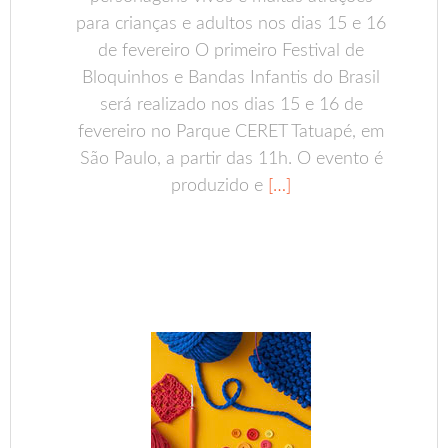
para crianças e adultos nos dias 15 e 16
de fevereiro O primeiro Festival de
Bloquinhos e Bandas Infantis do Brasil
será realizado nos dias 15 e 16 de
fevereiro no Parque CERET Tatuapé, em
São Paulo, a partir das 11h. O evento é
produzido e
[…]