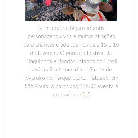
Evento reúne blocos infantis,
personagens vivos e muitas atrações
para crianças e adultos nos dias 15 e 16
de fevereiro O primeiro Festival de
Bloquinhos e Bandas Infantis do Brasil
será realizado nos dias 15 e 16 de
fevereiro no Parque CERET Tatuapé, em
São Paulo, a partir das 11h. O evento é
produzido e
[…]