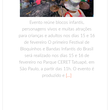
Evento reúne blocos infantis,
personagens vivos e muitas atrações
para crianças e adultos nos dias 15 e 16
de fevereiro O primeiro Festival de
Bloquinhos e Bandas Infantis do Brasil
será realizado nos dias 15 e 16 de
fevereiro no Parque CERET Tatuapé, em
São Paulo, a partir das 11h. O evento é
produzido e
[…]