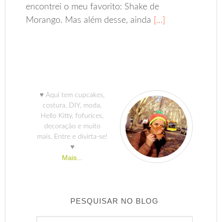
encontrei o meu favorito: Shake de
Morango. Mas além desse, ainda
[…]
♥ Aqui tem cupcakes,
costura, DIY, moda,
Hello Kitty, fofurices,
decoração e muito
mais. Entre e divirta-se!
♥
Mais...
PESQUISAR NO BLOG