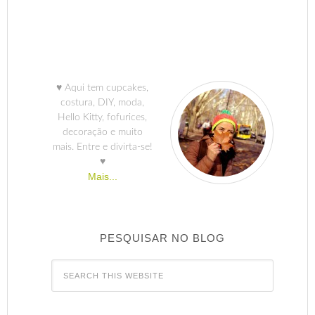
♥ Aqui tem cupcakes,
costura, DIY, moda,
Hello Kitty, fofurices,
decoração e muito
mais. Entre e divirta-se!
♥
Mais...
PESQUISAR NO BLOG