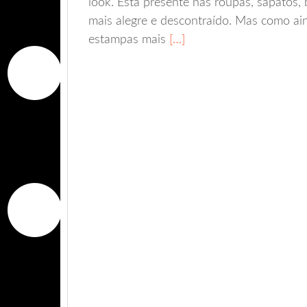
look. Está presente nas roupas, sapatos
mais alegre e descontraído. Mas como a
estampas mais
[…]