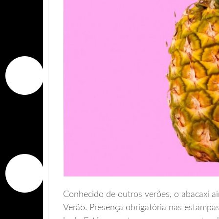
Conhecido de outros verões, o abacaxi 
Verão. Presença obrigatória nas estampas