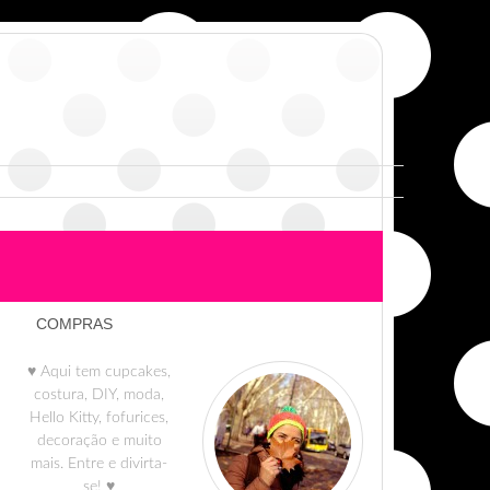
COMPRAS
♥ Aqui tem cupcakes,
costura, DIY, moda,
Hello Kitty, fofurices,
decoração e muito
mais. Entre e divirta-
se! ♥