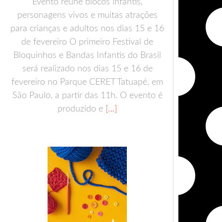
Evento reúne blocos infantis,
personagens vivos e muitas atrações
para crianças e adultos nos dias 15 e 16
de fevereiro O primeiro Festival de
Bloquinhos e Bandas Infantis do Brasil
será realizado nos dias 15 e 16 de
fevereiro no Parque CERET Tatuapé, em
São Paulo, a partir das 11h. O evento é
produzido e
[…]