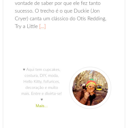
vontade de saber por que ele fez tanto
sucesso. O trecho é o que Duckie (Jon
Cryer) canta um clássico do Otis Redding,
Try a Little
[…]
♥ Aqui tem cupcakes,
costura, DIY, moda,
Hello Kitty, fofurices,
decoração e muito
mais. Entre e divirta-se!
♥
Mais...