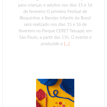
para crianças e adultos nos dias 15 e 16
de fevereiro O primeiro Festival de
Bloquinhos e Bandas Infantis do Brasil
será realizado nos dias 15 e 16 de
fevereiro no Parque CERET Tatuapé, em
São Paulo, a partir das 11h. O evento é
produzido e
[…]