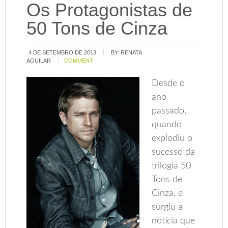
Os Protagonistas de
50 Tons de Cinza
4 DE SETEMBRO DE 2013
BY:
RENATA
AGUILAR
COMMENT
Desde o
ano
passado,
quando
explodiu o
sucesso da
trilogia 50
Tons de
Cinza, e
surgiu a
notícia que