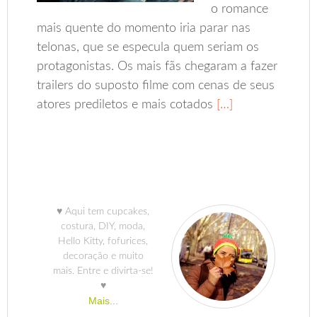
o romance
mais quente do momento iria parar nas
telonas, que se especula quem seriam os
protagonistas. Os mais fãs chegaram a fazer
trailers do suposto filme com cenas de seus
atores prediletos e mais cotados
[…]
♥ Aqui tem cupcakes,
costura, DIY, moda,
Hello Kitty, fofurices,
decoração e muito
mais. Entre e divirta-se!
♥
Mais...