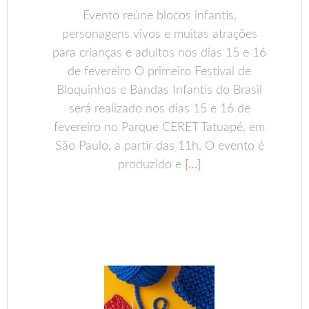
Evento reúne blocos infantis,
personagens vivos e muitas atrações
para crianças e adultos nos dias 15 e 16
de fevereiro O primeiro Festival de
Bloquinhos e Bandas Infantis do Brasil
será realizado nos dias 15 e 16 de
fevereiro no Parque CERET Tatuapé, em
São Paulo, a partir das 11h. O evento é
produzido e
[…]