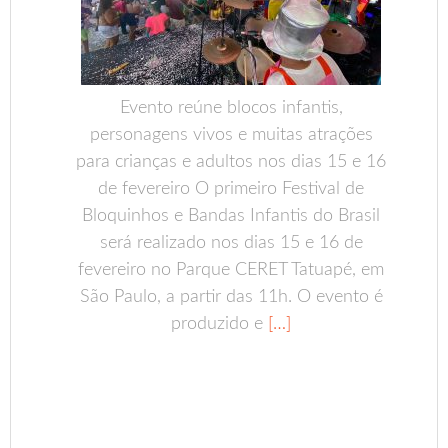
Evento reúne blocos infantis,
personagens vivos e muitas atrações
para crianças e adultos nos dias 15 e 16
de fevereiro O primeiro Festival de
Bloquinhos e Bandas Infantis do Brasil
será realizado nos dias 15 e 16 de
fevereiro no Parque CERET Tatuapé, em
São Paulo, a partir das 11h. O evento é
produzido e
[…]