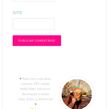
SITE
♥ Aqui tem cupcakes,
costura, DIY, moda,
Hello Kitty, fofurices,
decoração e muito
mais. Entre e divirta-se!
♥