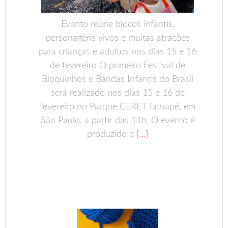
Evento reúne blocos infantis,
personagens vivos e muitas atrações
para crianças e adultos nos dias 15 e 16
de fevereiro O primeiro Festival de
Bloquinhos e Bandas Infantis do Brasil
será realizado nos dias 15 e 16 de
fevereiro no Parque CERET Tatuapé, em
São Paulo, a partir das 11h. O evento é
produzido e
[…]